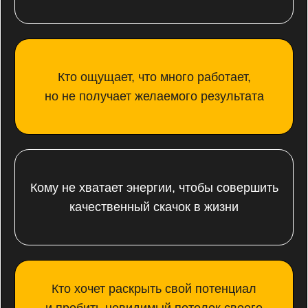
Обо мне
Предприниматель в IT с более чем 12-
летним опытом работы с людьми
и выстраивания команд на ценностном коде.
Исследователь возможностей
человеческого тела и разума, лидер
и вдохновитель.
Игорь Ковешников