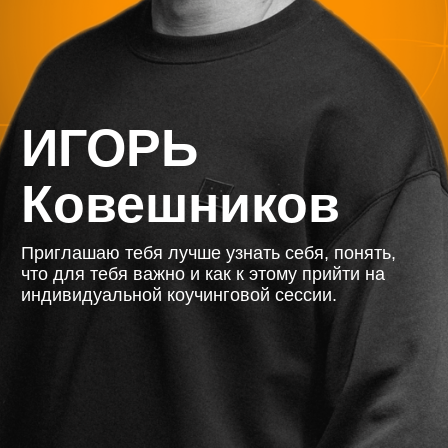
Ковешников
Приглашаю тебя лучше узнать себя, понять,
что для тебя важно
и как к этому прийти на
индивидуальной коучинговой сессии.
Личная
эт
консультация –
это возможность через диалог осознать, что
сейчас мешает жить счастливо, какие варианты
через
доступны, как развернуть жизнь в желаемое
жить 
русло. Помогает привести в порядок мысли
разве
и эмоции, превратить мечты в цели и наметить
Помо