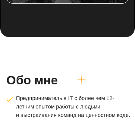
примере знает, что такое каждый день
просыпаться заряженным и бодрым, ясно
понимающим куда я иду, с кем и для чего.
Я вижу, что внутри каждого человека есть
могучий потенциал, который хочет своей
реализации. И я хочу помочь человеку
коснуться этого потенциала и начать жить
жизнью своей мечты.
МОЯ СУПЕРСИЛА КАК СПЕЦИАЛИСТА
—
ВИДЕТЬ, КАКИЕ ПРОГРАММЫ
И МИРОВОСПРИЯТИЕ БЛОКИРУЮТ
ЧЕЛОВЕКУ ДОСТУП К ЕГО
СОБСТВЕННОЙ СИЛЕ И РЕСУРСАМ