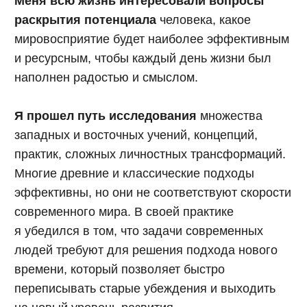
Ковешников
ИП Ковешников Игорь Геннадьевич
ИНН 772377412189
Политика конфиденциальности
Договор оферта