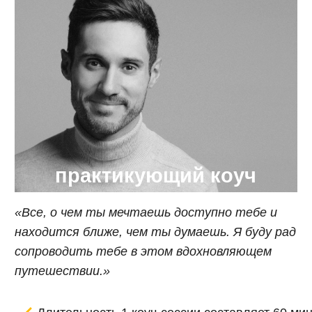
сейчас запрос.
Перед началом работы всегда проводится
бесплатная установочная сессия –
знакомство
Записаться на установочную сессию
Работа со мной для
тех,
Кто потерял смысл и понял, что зашел
в тупик и не знает, куда двигаться дальше